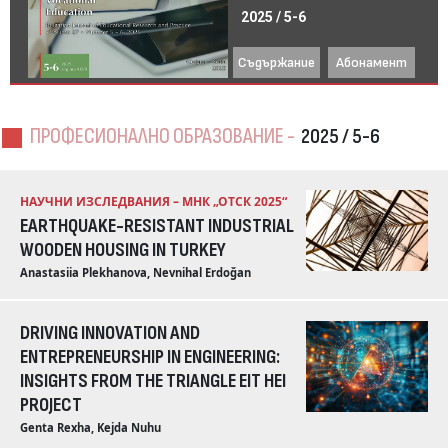
2025 / 5-6
Съдържание
Абонамент
ПРОФЕСИОНАЛНО ОБРАЗОВАНИЕ -
2025 / 5-6
НАУЧНИ ИЗСЛЕДВАНИЯ – МНК „ОТСК 2025“
EARTHQUAKE-RESISTANT INDUSTRIAL
WOODEN HOUSING IN TURKEY
Anastasiia Plekhanova, Nevnihal Erdoğan
DRIVING INNOVATION AND
ENTREPRENEURSHIP IN ENGINEERING:
INSIGHTS FROM THE TRIANGLE EIT HEI
PROJECT
Genta Rexha, Kejda Nuhu