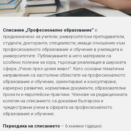
Списание „Професионално образование“
е
предназначено за учители, университетски преподаватели,
студенти, докторанти, специалисти, имащи отношение към
професионалното образование и обучение в училищата и
университетите. Публикуваните в него материали са
особено полезни за хора, търсещи реализация в широката
сфера „Учене през целия живот“. Като основни тематични
направления са застъпени областите на професионалното
образование и обучение, ориентиране и консултиране,
кариерно развитие, нормативни документи, образователни
проекти и европейски практики. Членове на редакционната
колегия на списанието са доказани български и
чуждестранни учени в сферата на професионалното
образование и обучение.
Периодика на списанието
– 6 книжки годишно