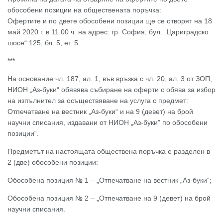
обособени позиции на обществената поръчка:
Офертите и по двете обособени позиции ще се отворят на 18
май 2020 г. в 11.00 ч. на адрес: гр. София, бул. „Цариградско
шосе“ 125, бл. 5, ет. 5.
***
На основание чл. 187, ал. 1, във връзка с чл. 20, ал. 3 от ЗОП,
НИОН „Аз-буки“ обявява събиране на оферти с обява за избор
на изпълнител за осъществяване на услуга с предмет:
Отпечатване на вестник „Аз-буки“ и на 9 (девет) на брой
научни списания, издавани от НИОН „Аз-буки” по обособени
позиции“.
Предметът на настоящата обществена поръчка е разделен в
2 (две) обособени позиции:
Обособена позиция № 1 – „Отпечатване на вестник „Аз-буки“;
Обособена позиция № 2 – „Отпечатване на 9 (девет) на брой
научни списания.