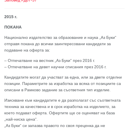
Заповед РД07-37
2015 г.
ПОКАНА
Национално издателство за образование и наука „Аз Буки“
отправя покана до всички заинтересовани кандидати за
подаване на оферта за:
– Отпечатване на вестник „Аз Буки“ през 2016 г.
– Отпечатване на девет научни списания през 2016 г.
Кандидатите могат да участват за една, или за двете отделни
позиции. Параметрите за изработка за всяка от позициите са
описани в Рамково задание за съответния тип изделие.
Изискване към кандидатите е да разполагат със съответната
техника за качествена и в срок изработка на изделието, за
което подават оферта. Офертите ще се оценяват на база
„най-ниска цена“.
„Аз Буки“ си запазва правото по своя преценка да не