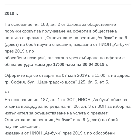
2019 г.
На основание чл. 188, ал. 2 от Закона за обществените
поръчки срокът за получаване на оферти в обществена
поръчка с предмет: „Отпечатване на вестник „Аз-буки“ и на 9
(девет) на брой научни списания, издавани от НИОН „Аз-буки”
през 2019 г. по
обособени позиции“, възлагана чрез събиране на оферти с
обява
се удължава до 17:00 часа на 30.04.2019 г.
Офертите ще се отварят на 07 май 2019 г. в 11.00 ч. на адрес:
гр. София, бул. „Цариградско шосе“ 125, бл. 5, ет. 5.
***
На основание чл. 187, ал. 1 от ЗОП, НИОН „Аз-буки“ обявява
открита процедура по реда на чл. 20, ал. 3 от ЗОП за избор на
изпълнител за осъществяване на услуга с предмет:
Отпечатване на вестник „Аз-буки“ и на 9 (девет) на брой
научни списания,
издавани от НИОН „Аз-буки” през 2019 г. по обособени