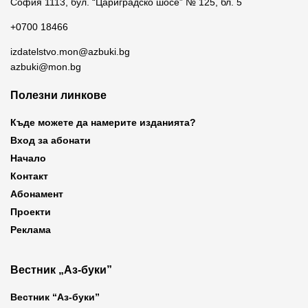
София 1113, бул. “Цариградско шосе” № 125, бл. 5
+0700 18466
izdatelstvo.mon@azbuki.bg
azbuki@mon.bg
Полезни линкове
Къде можете да намерите изданията?
Вход за абонати
Начало
Контакт
Абонамент
Проекти
Реклама
Вестник „Аз-буки”
Вестник “Аз-буки”