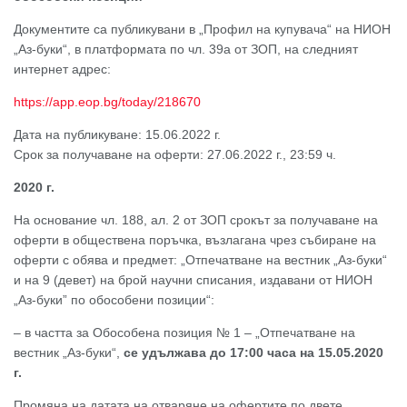
Документите са публикувани в „Профил на купувача“ на НИОН
„Аз-буки“, в платформата по чл. 39а от ЗОП, на следният
интернет адрес:
https://app.eop.bg/today/218670
Дата на публикуване: 15.06.2022 г.
Срок за получаване на оферти: 27.06.2022 г., 23:59 ч.
2020
г
.
На основание чл. 188, ал. 2 от ЗОП срокът за получаване на
оферти в обществена поръчка, възлагана чрез събиране на
оферти с обява и предмет: „Отпечатване на вестник „Аз-буки“
и на 9 (девет) на брой научни списания, издавани от НИОН
„Аз-буки” по обособени позиции“:
– в частта за Обособена позиция № 1 – „Отпечатване на
вестник „Аз-буки“,
се удължава до 17:00 часа на 15.05.2020
г.
Промяна на датата на отваряне на офертите по двете