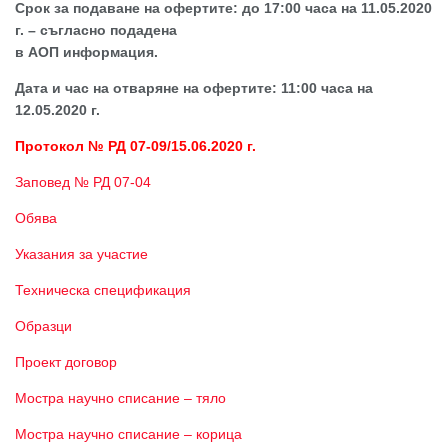
Срок за подаване на офертите: до 17:00 часа на 1
1
.0
5
.20
20
г. – съгласно подадена
в АОП информация.
Дата и час на отваряне на офертите: 11:00 часа на
1
2.0
5
.20
20
г.
Протокол № РД 07-09/15.06.2020 г.
Заповед № РД 07-04
Обява
Указания за участие
Техническа спецификация
Образци
Проект договор
Мостра научно списание – тяло
Мостра научно списание – корица