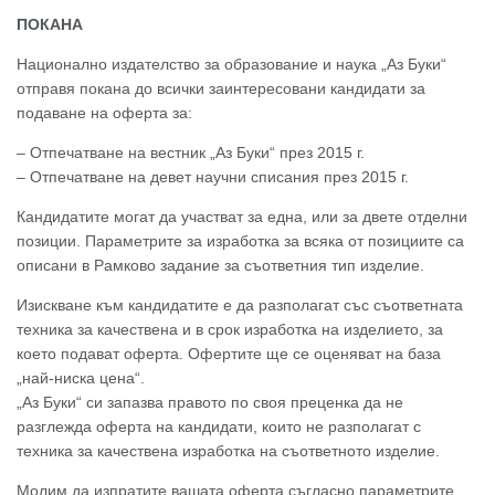
ПОКАНА
Национално издателство за образование и наука „Аз Буки“
отправя покана до всички заинтересовани кандидати за
подаване на оферта за:
– Отпечатване на вестник „Аз Буки“ през 2015 г.
– Отпечатване на девет научни списания през 2015 г.
Кандидатите могат да участват за една, или за двете отделни
позиции. Параметрите за изработка за всяка от позициите са
описани в Рамково задание за съответния тип изделие.
Изискване към кандидатите е да разполагат със съответната
техника за качествена и в срок изработка на изделието, за
което подават оферта. Офертите ще се оценяват на база
„най-ниска цена“.
„Аз Буки“ си запазва правото по своя преценка да не
разглежда оферта на кандидати, които не разполагат с
техника за качествена изработка на съответното изделие.
Молим да изпратите вашата оферта съгласно параметрите,