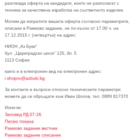
разглежда оферта на кандидати, които не разполагат с
техника за качествена изработка на съответното изделие.
Молим да изпратите вашата оферта съгласно параметрите,
описани в Рамково задание, не по-късно от 17.00 ч. на
17.12.2015 г. (четвъртък) на адрес:
НИОН „Аз Буки“
бул. „Цариградско шосе“ 125, бл. 5
1113 София
както и в електронен вид на електронен адрес:
i.shopov@azbuki.bg
За контакти и въпроси относно техническите параметри
можете да се обръщате към Иван Шопов, тел. 0889 817370
Изтегли:
Заповед РД 07-26
Писмо покана
Рамково задание вестник
Рамково задание списание