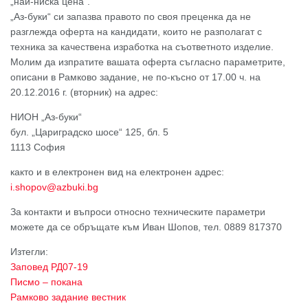
„най-ниска цена“.
„Аз-буки“ си запазва правото по своя преценка да не
разглежда оферта на кандидати, които не разполагат с
техника за качествена изработка на съответното изделие.
Молим да изпратите вашата оферта съгласно параметрите,
описани в Рамково задание, не по-късно от 17.00 ч. на
20.12.2016 г. (вторник) на адрес:
НИОН „Аз-буки“
бул. „Цариградско шосе“ 125, бл. 5
1113 София
както и в електронен вид на електронен адрес:
i.shopov@azbuki.bg
За контакти и въпроси относно техническите параметри
можете да се обръщате към Иван Шопов, тел. 0889 817370
Изтегли:
Заповед РД07-19
Писмо – покана
Рамково задание вестник