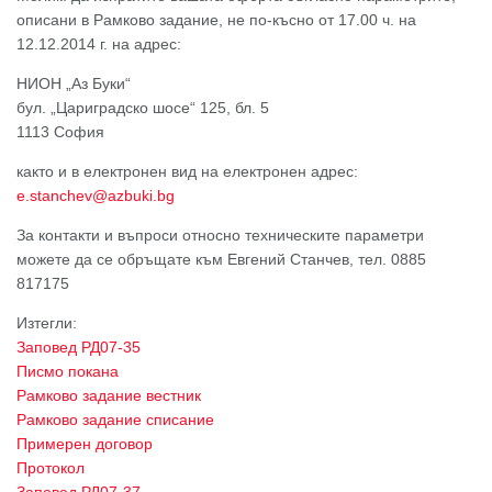
описани в Рамково задание, не по-късно от 17.00 ч. на
12.12.2014 г. на адрес:
НИОН „Аз Буки“
бул. „Цариградско шосе“ 125, бл. 5
1113 София
както и в електронен вид на електронен адрес:
e.stanchev@azbuki.bg
За контакти и въпроси относно техническите параметри
можете да се обръщате към Евгений Станчев, тел. 0885
817175
Изтегли:
Заповед РД07-35
Писмо покана
Рамково задание вестник
Рамково задание списание
Примерен договор
Протокол