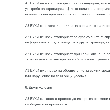
АЗ БУКИ не носи отговорност за последиците, или е
употреба на страницата. Цялата налична информаци
нейната ненакърнимост и безопасност от злонамере
АЗ БУКИ се старае да поддържа вярна и точна инфо
АЗ БУКИ не носи отговорност за субективните възп
информацията, съдържаща се в други страници, къ
АЗ БУКИ не носи отговорност при нарушаване на ра
телекомуникационни връзки в и/или извън страната,
АЗ БУКИ има право на обезщетение за всички вреди,
или нарушение на тези общи условия.
8. Други условия
АЗ БУКИ си запазва правото да извършва промени в
съобщение за промените.