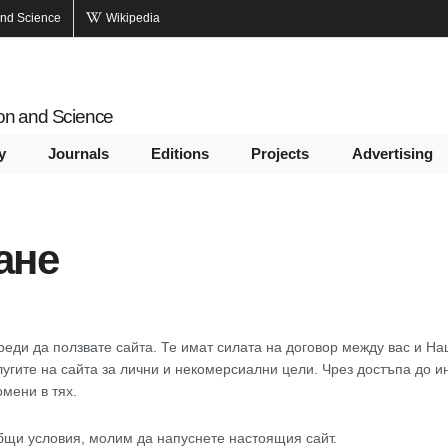
and Science
Wikipedia
ion and Science
y
Journals
Editions
Projects
Advertising
ане
ди да ползвате сайта. Те имат силата на договор между вас и Нац
слугите на сайта за лични и некомерсиални цели. Чрез достъпа до и
мени в тях.
общи условия, молим да напуснете настоящия сайт.