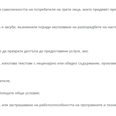
а самоличността на потребителя на трети лица, които предявят пр
и и загуби, възникнали поради неспазване на разпоредбите на наст
 да прекрати достъпа до предоставяни услуги, ако:
 използва текстове с нецензурно или обидно съдържание, проклам
ителя;
стоящите общи условия;
 или застрашаване на работоспособността на програмните и техниче