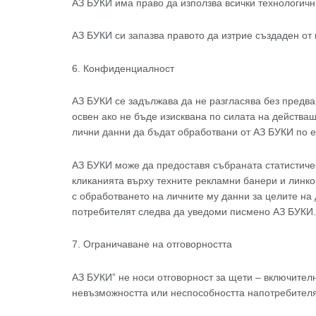
АЗ БУКИ има право да използва всички технологичн
АЗ БУКИ си запазва правото да изтрие създаден от
6. Конфиденциалност
АЗ БУКИ се задължава да не разгласява без предв
освен ако не бъде изисквана по силата на действа
лични данни да бъдат обработвани от АЗ БУКИ по е
АЗ БУКИ може да предоставя събраната статистиче
кликанията върху техните рекламни банери и линко
с обработването на личните му данни за целите на
потребителят следва да уведоми писмено АЗ БУКИ.
7. Ограничаване на отговорността
АЗ БУКИ” не носи отговорност за щети – включително
невъзможността или неспособността напотребителя 