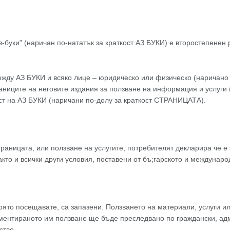
з-буки” (наричан по-нататък за краткост АЗ БУКИ) e второстепене
ду АЗ БУКИ и всяко лице – юридическо или физическо (наричано 
ниците на неговите издания за ползване на информация и услуги 
ст на АЗ БУКИ (наричани по-долу за краткост СТРАНИЦАТА).
страницата, или ползване на услугите, потребителят декларира че е
кто и всички други условия, поставени от бъ;гарското и междунаро
оято посещавате, са запазени. Ползването на материали, услуги ил
ментираното им ползване ще бъде преследвано по граждански, адм
ство.