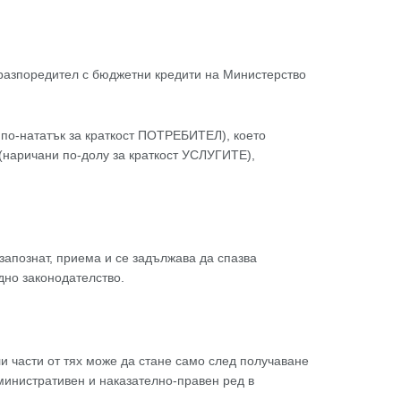
н разпоредител с бюджетни кредити на Министерство
по-нататък за краткост ПОТРЕБИТЕЛ), което
(наричани по-долу за краткост УСЛУГИТЕ),
 запознат, приема и се задължава да спазва
дно законодателство.
и части от тях може да стане само след получаване
инистративен и наказателно-правен ред в