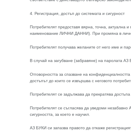
4. Регистрация, достъп до системата и сигурност
Потребителят предоставя вярна, точна, актуална 
наименование ЛИЧНИ ДАННИ). При промяна в личнит
Потребителят получава желаните от него име и пар
В случай на загубване (забравяне) на паролата АЗ
Отговорността за спазване на конфиденциалността н
достъпът до които се извършва с неговото потребит
Потребителят се задължава да прекратява достъпа д
Потребителят се съгласява да уведоми незабавно А
сигурността, за което е научил.
АЗ БУКИ си запазва правото да откаже регистрация