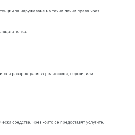
етенции за нарушаване на техни лични права чрез
оящата точка.
ира и разпространява религиозни, верски, или
ски средства, чрез които се предоставят услугите.