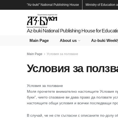
"Az-buki"
National Publishing House
Ministry of Education 
Az-buki National Publishing House for Educat
Main Page
About us
Az-buki Weekl
Main Page
Условия за ползване
Условия за ползв
Условия за ползване
Моля прочетете внимателно настоящите Условия пре
буки”, чието спазване ви дава право да ползвате у
настоящите общи условия и всички последващи про
В случай, че не сте съгласни с описаните по-долу 