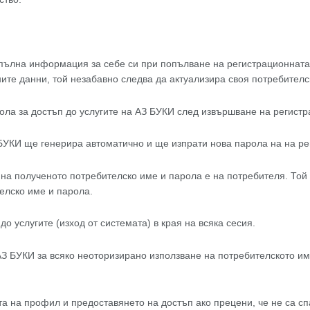
и пълна информация за себе си при попълване на регистрационнат
е данни, той незабавно следва да актуализира своя потребителс
ола за достъп до услугите на АЗ БУКИ след извършване на регистр
 БУКИ ще генерира автоматично и ще изпрати нова парола на на р
а полученото потребителско име и парола е на потребителя. Той е
елско име и парола.
о услугите (изход от системата) в края на всяка сесия.
З БУКИ за всяко неоторизирано използване на потребителското им
та на профил и предоставянето на достъп ако прецени, че не са с