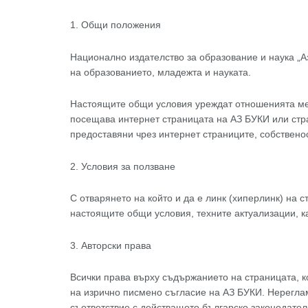
1. Общи положения
Национално издателство за образование и наука „А
на образованието, младежта и науката.
Настоящите общи условия уреждат отношенията меж
посещава интернет страницата на АЗ БУКИ или стра
предоставяни чрез интернет страниците, собствено
2. Условия за ползване
С отварянето на който и да е линк (хиперлинк) на 
настоящите общи условия, техните актуализации, ка
3. Авторски права
Всички права върху съдържанието на страницата, к
на изрично писмено съгласие на АЗ БУКИ. Нерегла
съответствие с действащото българско законодател