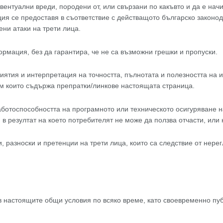
вентуални вреди, породени от, или свързани по какъвто и да е нач
я се предоставя в съответствие с действащото българско законода
ни атаки на трети лица.
рмация, без да гарантира, че не са възможни грешки и пропуски.
риятия и интерпретация на точността, пълнотата и полезността на 
м които съдържа препратки/линкове настоящата страница.
ботоспособността на програмното или техническото осигуряване н
 в резултат на което потребителят не може да ползва отчасти, или
 разноски и претенции на трети лица, които са следствие от нере
 настоящите общи условия по всяко време, като своевременно пуб