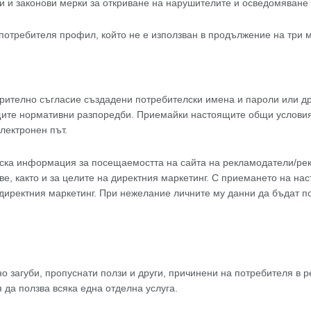
и и законови мерки за откриване на нарушителите и осведомяване 
 потребителя профил, който не е използван в продължение на три м
арително съгласие създадени потребителски имена и пароли или 
щите нормативни разпоредби. Приемайки настоящите общи условия,
лектронен път.
ска информация за посещаемостта на сайта на рекламодатели/рекл
ве, както и за целите на директния маркетинг. С приемането на н
 директния маркетинг. При нежелание личните му данни да бъдат по
 загуби, пропуснати ползи и други, причинени на потребителя в рез
да ползва всяка една отделна услуга.