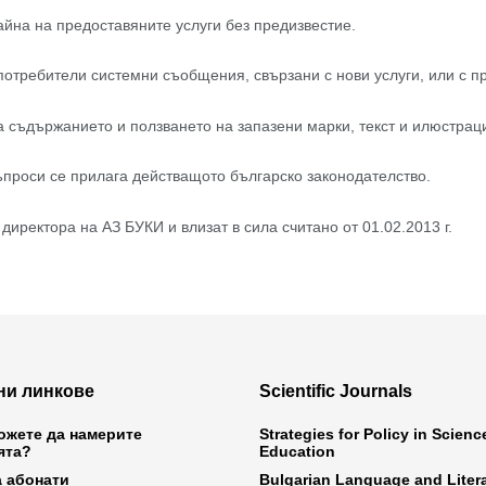
йна на предоставяните услуги без предизвестие.
потребители системни съобщения, свързани с нови услуги, или с пр
а съдържанието и ползването на запазени марки, текст и илюстраци
ъпроси се прилага действащото българско законодателство.
иректора на АЗ БУКИ и влизат в сила считано от 01.02.2013 г.
ни линкове
Scientific Journals
ожете да намерите
Strategies for Policy in Scien
ята?
Education
а абонати
Bulgarian Language and Liter