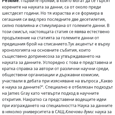
Първите прояви, в които могат да се търсят
Резюме.
корените на науката за данни, са от около преди
шестдесет години. Но тя израства и се формира в
сегашния си вид през последните две десетилетия,
силно повлияна и стимулирана от големите данни. В
този смисъл, настоящата статия се явява естествено
продължение на статията за големите данни от
предишния брой на списанието.Тук акцентът е върху
хронологията на основните събития, които
съществено допринесоха за утвърждаването на
науката за данните. Успоредно с това е представена и
кратка справка за автори от различни научни среди,
обществени организации и държавни комисии,
участвали в дебата при изясняване на въпроса „Какво
е наука за данните?“. Специално е отбелязан подходът
на James Gray като четвърти подход в научните
открития. Накратко са представени водещите идеи
при изграждането на специалността Наука за данните
в няколко университета в САЩ.
Ключови думи:
наука за