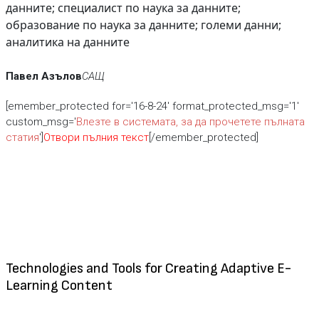
данните; специалист по наука за данните;
образование по наука за данните; големи данни;
аналитика на данните
Павел Азълов
САЩ
[emember_protected for='16-8-24' format_protected_msg='1'
custom_msg='
Влезте в системата, за да прочетете пълната
статия
']
Отвори пълния текст
[/emember_protected]
Technologies and Tools for Creating Adaptive E-
Learning Content