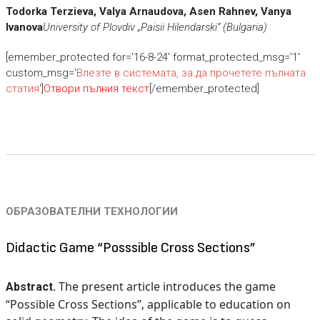
Todorka Terzieva, Valya Arnaudova, Asen Rahnev, Vanya
Ivanova
University of Plovdiv „Paisii Hilendarski“ (Bulgaria)
[emember_protected for='16-8-24' format_protected_msg='1'
custom_msg='
Влезте в системата, за да прочетете пълната
статия
']
Отвори пълния текст
[/emember_protected]
ОБРАЗОВАТЕЛНИ ТЕХНОЛОГИИ
Didactic Game “Posssible Cross Sections”
The present article introduces the game
Abstract.
“Possible Cross Sections”, applicable to education on