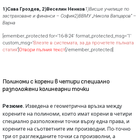
1)Сава Гроздев, 2)Веселин Ненков
1)Висше училище по
застраховане и финанси – София
2)ВВМУ „Никола Вапцаров“ –
Варна
[emember_protected for='16-8-24' format_protected_msg='1'
custom_msg='
Влезте в системата, за да прочетете пълната
статия
']
Отвори пълния текст
[/emember_protected]
Полиноми с корени в четири специално
разположени колинеарни точки
Изведена е геометрична връзка между
Резюме.
корените на полиноми, които имат корени в четири
специално разположени точки върху една права, и
корените на съответните им производни. По-точно
три от разглежданите точки са произволни, а