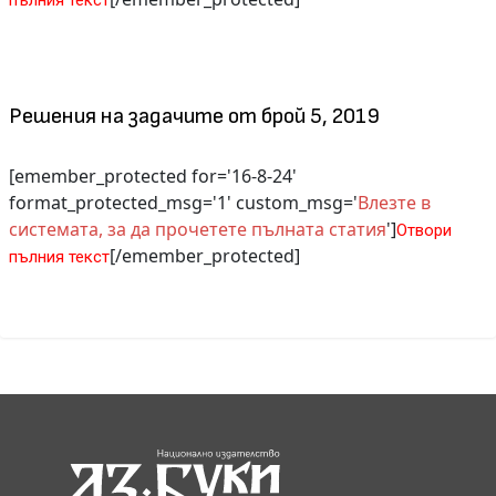
пълния текст
Решения на задачите от брой 5, 2019
[emember_protected for='16-8-24'
format_protected_msg='1' custom_msg='
Влезте в
системата, за да прочетете пълната статия
']
Отвори
[/emember_protected]
пълния текст