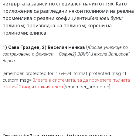
четвъртата зависи по специален начин от тях. Като
приложение са разгледани някои полиноми на реална
променлива с реални коефициенти.
Ключови думи:
полином; производна на полином; корени на
полиноми; елипса
1) Сава Гроздев, 2) Веселин Ненков
1)Висше училище по
застраховане и финанси – София
2) ВВМУ „Никола Вапцаров“ –
Варна
[emember_protected for='16-8-24' format_protected_msg='1'
custom_msg='
Влезте в системата, за да прочетете пълната
статия
']
Отвори пълния текст
[/emember_protected]