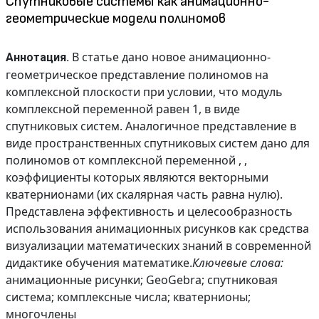
Спутниковые системы как анимационно-
геометрические модели полиномов
В статье дано новое анимационно-
Аннотация.
геометрическое представление полиномов на
комплексной плоскости при условии, что модуль
комплексной переменной равен 1, в виде
спутниковых систем. Аналогичное представление в
виде пространственных спутниковых систем дано для
полиномов от комплексной переменной , ,
коэффициенты которых являются векторными
кватернионами (их скалярная часть равна нулю).
Представлена эффективность и целесообразность
использования анимационных рисунков как средства
визуализации математических знаний в современной
дидактике обучения математике.
Ключевые слова:
анимационные рисунки; GeoGebra; спутниковая
система; комплексные числа; кватернионы;
многочлены