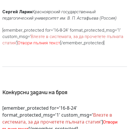
Сергей Ларин
Красноярский государственный
педагогический университет
им. В. П. Астафьева (Россия)
[emember_protected for='16-8-24' format_protected_msg='1'
custom_msg='
Влезте в системата, за да прочетете пълната
статия
']
Отвори пълния текст
[/emember_protected]
Конкурсни задачи на броя
[emember_protected for='16-8-24'
format_protected_msg='1' custom_msg='
Влезте в
системата, за да прочетете пълната статия
']
Отвори
[/emember_protected]