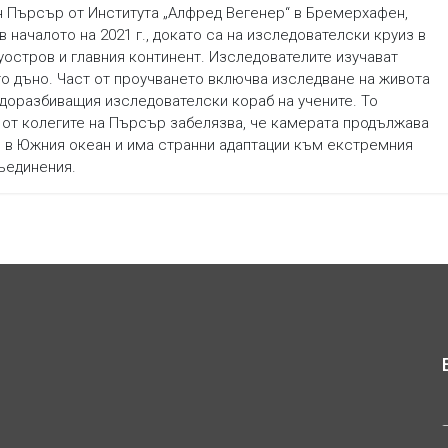
ун Пърсър от Института „Алфред Вегенер“ в Бремерхафен,
 началото на 2021 г., докато са на изследователски круиз в
остров и главния континент. Изследователите изучават
о дъно. Част от проучването включва изследване на живота
едоразбиващия изследователски кораб на учените. То
н от колегите на Пърсър забелязва, че камерата продължава
о в Южния океан и има странни адаптации към екстремния
ъединения.