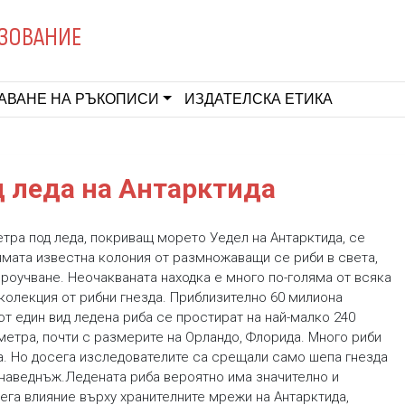
ЗОВАНИЕ
АВАНЕ НА РЪКОПИСИ
ИЗДАТЕЛСКА ЕТИКА
д леда на Антарктида
етра под леда, покриващ морето Уедел на Антарктида, се
ямата известна колония от размножаващи се риби в света,
проучване. Неочакваната находка е много по-голяма от всяка
 колекция от рибни гнезда. Приблизително 60 милиона
от един вид ледена риба се простират на най-малко 240
метра, почти с размерите на Орландо, Флорида. Много риби
а. Но досега изследователите са срещали само шепа гнезда
 наведнъж.Ледената риба вероятно има значително и
ега влияние върху хранителните мрежи на Антарктида,