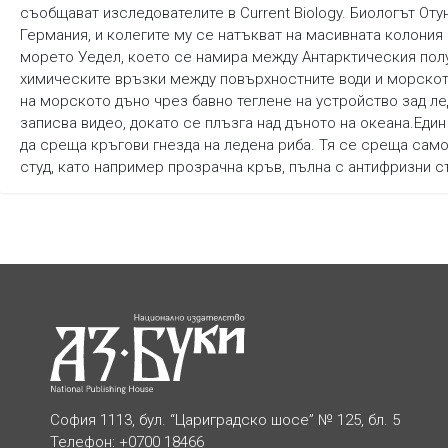
съобщават изследователите в Current Biology. Биологът От
Германия, и колегите му се натъкват на масивната колония в
морето Уедел, което се намира между Антарктическия полу
химическите връзки между повърхностните води и морскот
на морското дъно чрез бавно теглене на устройство зад л
записва видео, докато се плъзга над дъното на океана.Еди
да среща кръгови гнезда на ледена риба. Тя се среща сам
студ, като например прозрачна кръв, пълна с антифризни с
София 1113, бул. “Цариградско шосе” № 125, бл. 5
Телефон: +0700 18466