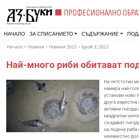
ПРОФЕСИОНАЛНО ОБРА
НАЧАЛО
ЗА СПИСАНИЕТО
СЪДЪРЖАНИЕ
ПОД
Начало
>
Новини
>
Новини 2022
>
Брой 3, 2022
Най-много риби обитават по
На петстотин м
намира най-гол
установи ново 
друга известна
активни гнезда 
квадратни кило
създават гнезд
на ледена риба
неизвестно дос