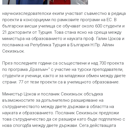
научноизследователски екипи участват съвместно в редица
проекти в консорциуми по рамковите програми на ЕС. В
български висши училища се обучават около 600 студенти и
21 докторанти от Турция. Това стана ясно на среща между
министъра на образованието и науката проф. Галин Цоков и
посланика на Република Турция в България Н.Пр. Айлин
Секизкьок.
През последните години са осъществени и над 700 проекта
по програма „Еразъм+“ с участие на турски преподаватели,
студенти и ученици, както и за младежки обмен между двете
страни. 77 от тези проекти са в училищното образование.
Министър Цоков и посланик Секизкьок обсъдиха
възможностите за допълнително разширяване на
сътрудничеството между двете държави в областта на
науката и образованието. Посланик Секизкьок предложи
това сътрудничество да се разшири като бъде подплатено с
нова спогодба между двете държави. Сега действащата