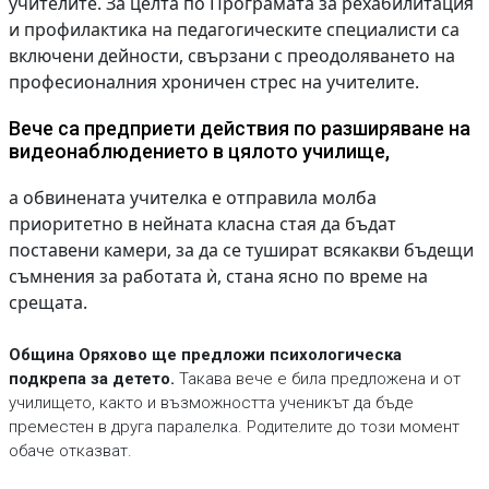
учителите. За целта по Програмата за рехабилитация
и профилактика на педагогическите специалисти са
включени дейности, свързани с преодоляването на
професионалния хроничен стрес на учителите.
Вече са предприети действия по разширяване на
видеонаблюдението в цялото училище,
а обвинената учителка е отправила молба
приоритетно в нейната класна стая да бъдат
поставени камери, за да се тушират всякакви бъдещи
съмнения за работата ѝ, стана ясно по време на
срещата.
Община Оряхово ще предложи психологическа
подкрепа за детето.
Такава вече е била предложена и от
училището, както и възможността ученикът да бъде
преместен в друга паралелка. Родителите до този момент
обаче отказват.