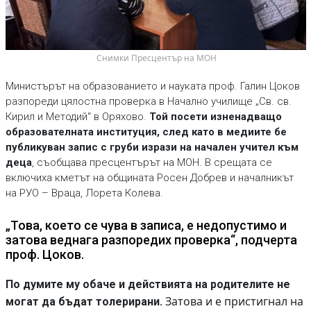
 Снимки Пресцентър на МОН
Министърът на образованието и науката проф. Галин Цоков
разпореди цялостна проверка в Начално училище „Св. св.
Кирил и Методий“ в Оряхово.
Той посети изненадващо
образователната институция, след като в медиите бе
публикуван запис с груби изрази на начален учител към
деца
, съобщава пресцентърът на МОН. В срещата се
включиха кметът на общината Росен Добрев и началникът
на РУО – Враца, Лорета Колева.
„Това, което се чува в записа, е недопустимо и
затова веднага разпоредих проверка“, подчерта
проф. Цоков.
По думите му обаче и действията на родителите не
Затова и е пристигнал на
могат да бъдат толерирани.