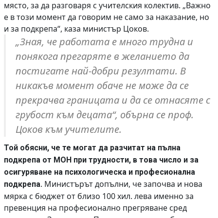
място, за да разговаря с учителския колектив. „Важно
е в този момент да говорим не само за наказание, но
и за подкрепа“, каза министър Цоков.
„Зная, че работата е много трудна и
понякога прегаряте в желанието да
постигате най-добри резултати. В
никакъв момент обаче не може да се
прекрачва границата и да се отнасяте с
грубост към децата“, обърна се проф.
Цоков към учителите.
Той обясни, че те могат да разчитат на пълна
подкрепа от МОН при трудности, в това число и за
осигуряване на психологическа и професионална
. Министърът допълни, че започва и нова
подкрепа
мярка с бюджет от близо 100 хил. лева именно за
превенция на професионално прегряване сред