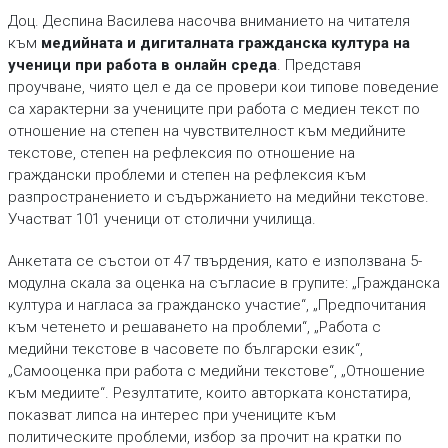
Доц. Деспина Василева насочва вниманието на читателя
към
медийната и дигиталната гражданска култура на
ученици при работа в онлайн среда
. Представя
проучване, чиято цел е да се провери кои типове поведение
са характерни за учениците при работа с медиен текст по
отношение на степен на чувствителност към медийните
текстове, степен на рефлексия по отношение на
граждански проблеми и степен на рефлексия към
разпространението и съдържанието на медийни текстове.
Участват 101 ученици от столични училища.
Анкетата се състои от 47 твърдения, като е използвана 5-
модулна скала за оценка на съгласие в групите: „Гражданска
култура и нагласа за гражданско участие“, „Предпочитания
към четенето и решаването на проблеми“, „Работа с
медийни текстове в часовете по български език“,
„Самооценка при работа с медийни текстове“, „Отношение
към медиите“. Резултатите, които авторката констатира,
показват липса на интерес при учениците към
политическите проблеми, избор за прочит на кратки по