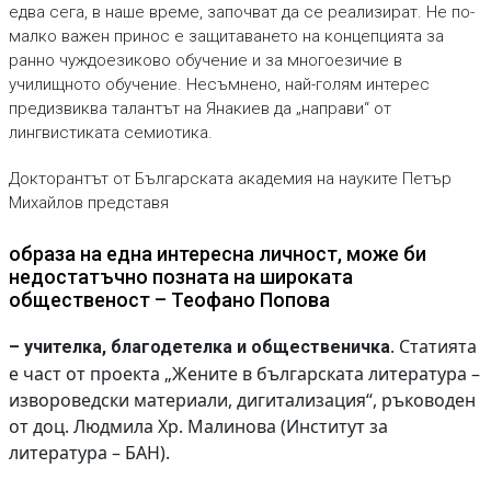
едва сега, в наше време, започват да се реализират. Не по-
малко важен принос е защитаването на концепцията за
ранно чуждоезиково обучение и за многоезичие в
училищното обучение. Несъмнено, най-голям интерес
предизвиква талантът на Янакиев да „направи“ от
лингвистиката семиотика.
Докторантът от Българската академия на науките Петър
Михайлов представя
образа на една интересна личност, може би
недостатъчно позната на широката
общественост – Теофано Попова
. Статията
– учителка, благодетелка и общественичка
е част от проекта „Жените в българската литература –
извороведски материали, дигитализация“, ръководен
от доц. Людмила Хр. Малинова (Институт за
литература – БАН).