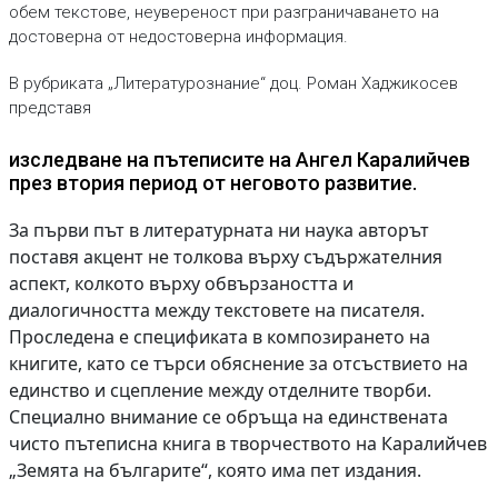
обем текстове, неувереност при разграничаването на
достоверна от недостоверна информация.
В рубриката „Литературознание“ доц. Роман Хаджикосев
представя
изследване на пътеписите на Ангел Каралийчев
през втория период от неговото развитие.
За първи път в литературната ни наука авторът
поставя акцент не толкова върху съдържателния
аспект, колкото върху обвързаността и
диалогичността между текстовете на писателя.
Проследена е спецификата в композирането на
книгите, като се търси обяснение за отсъствието на
единство и сцепление между отделните творби.
Специално внимание се обръща на единствената
чисто пътеписна книга в творчеството на Каралийчев
„Земята на българите“, която има пет издания.