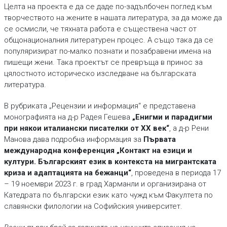
Целта на проекта е да се даде по-задълбочен поглед към
творчеството на жените в нашата литература, за да може да
се осмисли, че тяхната работа е съществена част от
общонационалния литературен процес. А също така да се
популяризират по-малко познати и позабравени имена на
пишещи жени. Така проектът се превръща в принос за
цялостното историческо изследване на българската
литература.
В рубриката „Рецензии и информация“ е представена
монографията на д-р Радея Гешева
„
Енигми и парадигми
при някои италиански писателки от ХХ век
“
, а д-р Рени
Манова дава подробна информация за
Първата
международна конференция „Контакт на езици и
култури. Българският език в контекста на мигрантската
криза и адаптацията на бежанци“
, проведена в периода 17
– 19 ноември 2023 г. в град Харманли и организирана от
Катедрата по български език като чужд към Факултета по
славянски филологии на Софийския университет.