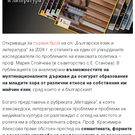
Откриваща за
първия брой
на сп. „Български език и
литература“ за 2024 г. е статията на един от утвърдените
изследователи по проблемите на езиковата политика –
проф. Мария Стойчева (в съавторство с Е. Станова). В
публикацията са анализирани
възможностите на
мултинационалните държави да осигурят
образование
на младите хора от различни етноси на собствения им
майчин език
, сред които е и българският.
Богато представена е рубриката „Методика“, в която
езиковедски, литературоведски проблеми и проблеми на
медийната култура се разглеждат с оглед на мястото и
ролята им в образователната сфера. Проф. Красимира
Алексова прави обстоен преглед на
семантиката, формите