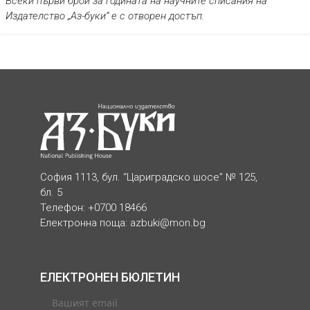
Всеки първи брой за годината на научните списания на
Издателство „Аз-буки“ е с отворен достъп.
София 1113, бул. “Цариградско шосе” № 125,
бл. 5
Телефон: +0700 18466
Електронна поща:
azbuki@mon.bg
ЕЛЕКТРОНЕН БЮЛЕТИН