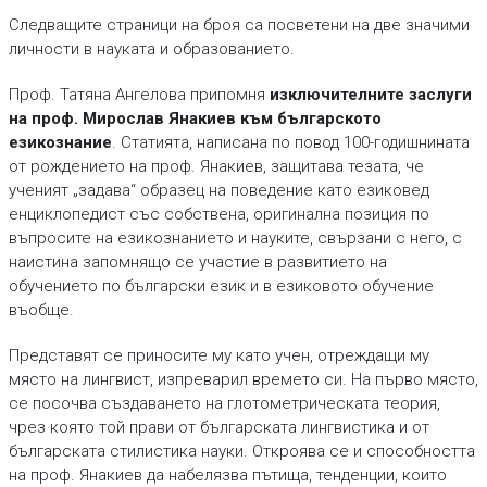
Следващите страници на броя са посветени на две значими
личности в науката и образованието.
Проф. Татяна Ангелова припомня
изключителните заслуги
на проф. Мирослав Янакиев към българското
езикознание
. Статията, написана по повод 100-годишнината
от рождението на проф. Янакиев, защитава тезата, че
ученият „задава“ образец на поведение като езиковед
енциклопедист със собствена, оригинална позиция по
въпросите на езикознанието и науките, свързани с него, с
наистина запомнящо се участие в развитието на
обучението по български език и в езиковото обучение
въобще.
Представят се приносите му като учен, отреждащи му
място на лингвист, изпреварил времето си. На първо място,
се посочва създаването на глотометрическата теория,
чрез която той прави от българската лингвистика и от
българската стилистика науки. Откроява се и способността
на проф. Янакиев да набелязва пътища, тенденции, които