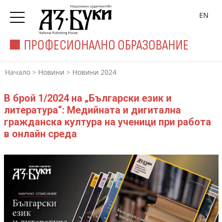
EN
ПРОФЕСИОНАЛНО ОБРАЗОВАНИЕ
Начало
>
Новини
>
Новини 2024
В брой 1/2024 на „Български език и
литература“: Медийната и дигитална
гражданска култура на ученици при работа
в онлайн среда