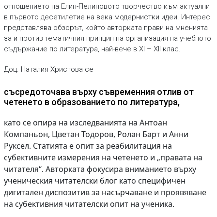
отношението на Елин-Пелиновото творчество към актуални
в първото десетилетие на века модернистки идеи. Интерес
представлява обзорът, който авторката прави на мненията
за и против тематичния принцип на организация на учебното
съдържание по литература, най-вече в XI – XII клас.
Доц. Наталия Христова се
съсредоточава върху съвременния отлив от
четенето в образованието по литература,
като се опира на изследванията на Антоан
Компаньон, Цветан Тодоров, Ролан Барт и Анни
Руксел. Статията е опит за реабилитация на
субективните измерения на четенето и „правата на
читателя“. Авторката фокусира вниманието върху
ученическия читателски блог като специфичен
дигитален диспозитив за насърчаване и проявяване
на субективния читателски опит на ученика.