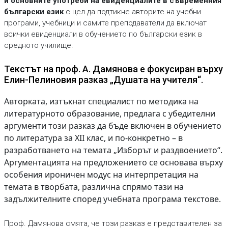
и основните употреби на евиденциалите в съвременния
български език
с цел да подтикне авторите на учебни
програми, учебници и самите преподаватели да включат
всички евиденциали в обучението по български език в
средното училище.
Текстът на проф. А. Дамянова е фокусиран върху
Елин-Пелиновия разказ „Душата на учителя“.
Авторката, изтъкнат специалист по методика на
литературното образование, предлага с убедителни
аргументи този разказ да бъде включен в обучението
по литература за ХІІ клас, и по-конкретно – в
разработването на темата „Изборът и раздвоението“.
Аргументацията на предложението се основава върху
особения ироничен модус на интерпретация на
темата в творбата, различна спрямо тази на
задължителните според учебната програма текстове.
Проф. Дамянова смята, че този разказ е представителен за