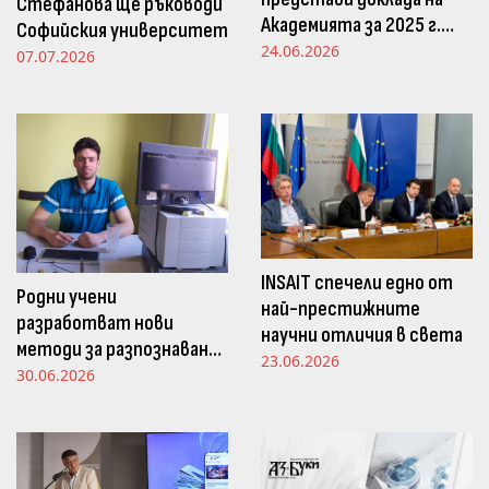
Стефанова ще ръководи
Академията за 2025 г.
Софийския университет
пред Просветната
24.06.2026
07.07.2026
комисия в НС
INSAIT спечели едно от
Родни учени
най-престижните
разработват нови
научни отличия в света
методи за разпознаване
23.06.2026
и следене на емоциите
30.06.2026
чрез движенията в
погледа