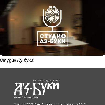
Студио Аз-буки
София 1113, бул. “Цариградско шосе” № 125,