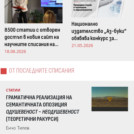
Национално
8500 статии с отворен
издателство „Аз-буки“
достъп в новия сайт на
обявява конкурс за
научните списания на
научна статия на тема
21.05.2026
Издателство „Аз-буки“
18.06.2026
„Природни науки и
иновации в
образованието“
ОТ ПОСЛЕДНИТЕ СПИСАНИЯ
СТАТИИ
ГРАМАТИЧНА РЕАЛИЗАЦИЯ НА
СЕМАНТИЧНАТА ОПОЗИЦИЯ
ОДУШЕВЕНОСТ ~ НЕОДУШЕВЕНОСТ
(ТЕОРЕТИЧНИ РАКУРСИ)
Енчо Тилев