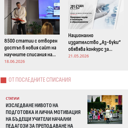
Национално
8500 статии с отворен
издателство „Аз-буки“
достъп в новия сайт на
обявява конкурс за
научните списания на
научна статия на тема
21.05.2026
Издателство „Аз-буки“
18.06.2026
„Природни науки и
иновации в
образованието“
ОТ ПОСЛЕДНИТЕ СПИСАНИЯ
СТАТИИ
ИЗСЛЕДВАНЕ НИВОТО НА
ПОДГОТОВКА И ЛИЧНА МОТИВАЦИЯ
НА БЪДЕЩИ УЧИТЕЛИ НАЧАЛНИ
ПЕДАГОЗИ ЗА ПРЕПОДАВАНЕ НА