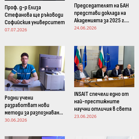
Председателят на БАН
Проф. д-р Елиза
представи доклада на
Стефанова ще ръководи
Академията за 2025 г.
Софийския университет
пред Просветната
24.06.2026
07.07.2026
комисия в НС
INSAIT спечели едно от
Родни учени
най-престижните
разработват нови
научни отличия в света
методи за разпознаване
23.06.2026
и следене на емоциите
30.06.2026
чрез движенията в
погледа