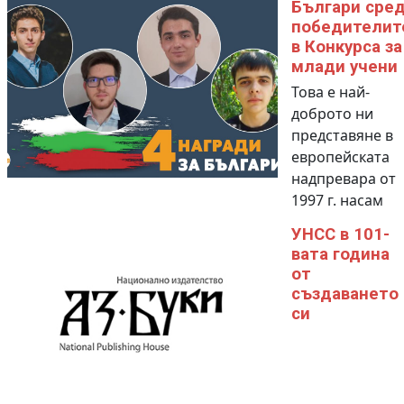
Българи сре
победителит
в Конкурса за
млади учени
Това е най-
доброто ни
представяне в
европейската
надпревара от
1997 г. насам
УНСС в 101-
вата година
от
създаването
си