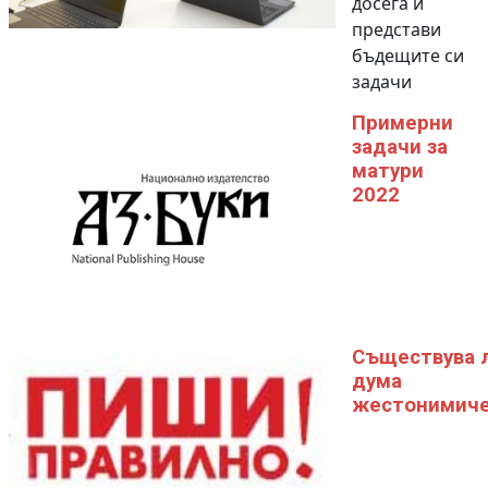
досега и
представи
бъдещите си
задачи
Примерни
задачи за
матури
2022
Съществува 
дума
жестонимиче