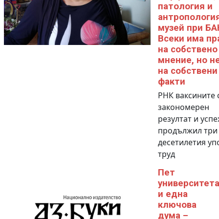
патология и
антропология
музей при БА
Всеки има пр
на собствено
мнение, но не
на собствени
факти
РНК ваксините 
закономерен
резултат и успе
продължил три
десетилетия уп
труд
Пет
университет
и една
ключова
дума –