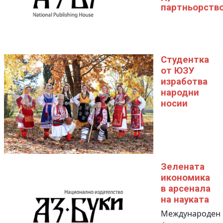
партньорств
Студентка
от ЮЗУ
изработва
народни
носии
Зелената
икономика
в арсенала
на науката
Международен