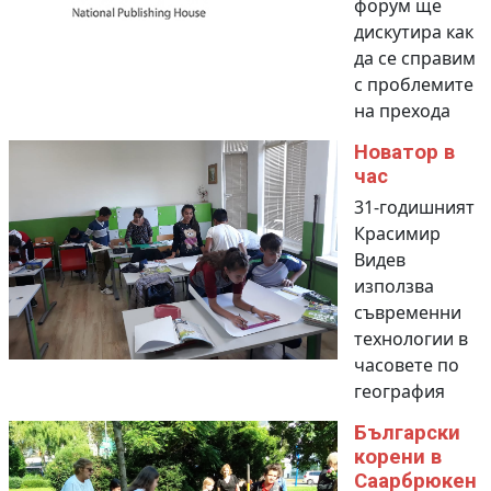
форум ще
дискутира как
да се справим
с проблемите
на прехода
Новатор в
час
31-годишният
Красимир
Видев
използва
съвременни
технологии в
часовете по
география
Български
корени в
Саарбрюкен