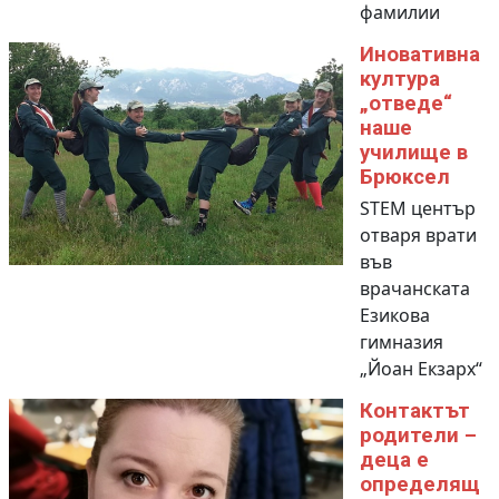
фамилии
Иновативна
култура
„отведе“
наше
училище в
Брюксел
STEM център
отваря врати
във
врачанската
Езикова
гимназия
„Йоан Екзарх“
Контактът
родители –
деца е
определящ