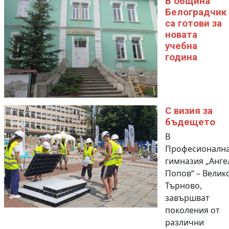
В община
Белоградчик
са готови за
новата
учебна
година
С визия за
бъдещето
В
Професионалн
гимназия „Анге
Попов“ – Велик
Търново,
завършват
поколения от
различни