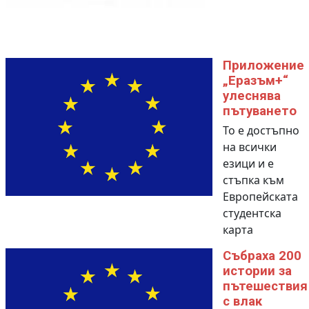
Приложение
„Еразъм+“
улеснява
пътуването
То е достъпно
на всички
езици и е
стъпка към
Европейската
студентска
карта
Събраха 200
истории за
пътешествия
с влак