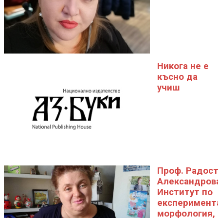
Никога не е
късно да
учиш
Проф. Радос
Александров
Институт по
експеримент
морфология,