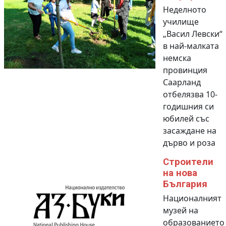
Неделното
училище
„Васил Левски“
в най-малката
немска
провинция
Саарланд
отбелязва 10-
годишния си
юбилей със
засаждане на
дърво и роза
Строители
на нова
България
Националният
музей на
образованието