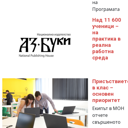
на
Програмата
Над 11 600
ученици –
на
практика в
реална
работна
среда
Присъствиет
в клас –
основен
приоритет
Екипът в МОН
отчете
свършеното