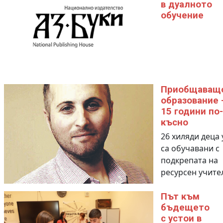
в дуалното
обучение
Приобщаващ
образование 
15 години по-
късно
26 хиляди деца 
са обучавани с
подкрепата на
ресурсен учите
Път към
бъдещето
с устои в