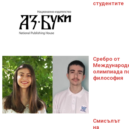
студентите
Сребро от
Международ
олимпиада п
философия
Смисълът
на