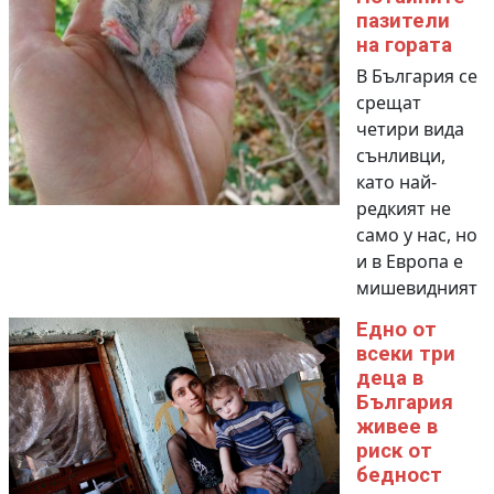
пазители
на гората
В България се
срещат
четири вида
сънливци,
като най-
редкият не
само у нас, но
и в Европа е
мишевидният
Едно от
всеки три
деца в
България
живее в
риск от
бедност