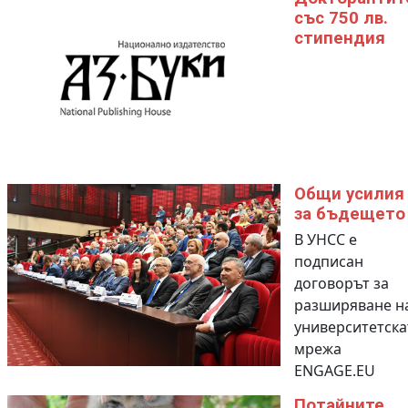
със 750 лв.
стипендия
Общи усилия
за бъдещето
В УНСС е
подписан
договорът за
разширяване н
университетска
мрежа
ENGAGE.EU
Потайните