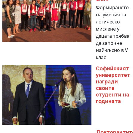
Формирането
на умения за
логическо
мислене у
децата трябва
да започне
най-късно в V
клас
Софийският
университет
награди
своите
студенти на
годината
Докторантит