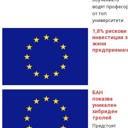
водят професо
от топ
университети
1,8% рискови
инвестиции з
жени
предприемач
БАН
показва
уникален
хибриден
тролей
Предстоят