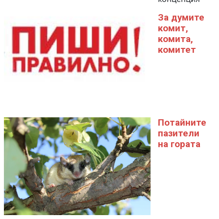
За думите
комит,
комита,
комитет
Потайните
пазители
на гората