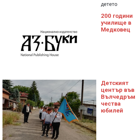
детето
200 години
училище в
Медковец
Детският
център във
Вълчедръм
чества
юбилей