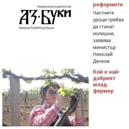
реформите
Частните
уроци трябва
да станат
излишни,
заявява
министър
Николай
Денков
Кой е най-
добрият
млад
фермер