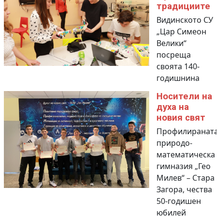
традициите
Видинското СУ
„Цар Симеон
Велики“
посреща
своята 140-
годишнина
Носители на
духа на
новия свят
Профилиранат
природо-
математическа
гимназия „Гео
Милев“ – Стара
Загора, чества
50-годишен
юбилей