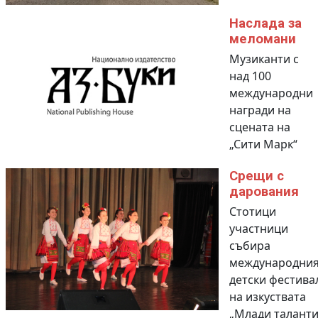
Наслада за
меломани
Музиканти с
над 100
международни
награди на
сцената на
„Сити Марк“
Срещи с
дарования
Стотици
участници
събира
международния
детски фестива
на изкуствата
„Млади таланти