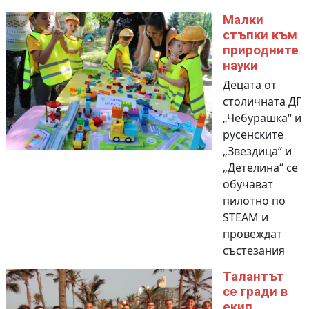
Малки
стъпки към
природните
науки
Децата от
столичната ДГ
„Чебурашка“ и
русенските
„Звездица“ и
„Детелина“ се
обучават
пилотно по
STEАM и
провеждат
състезания
Талантът
се гради в
екип