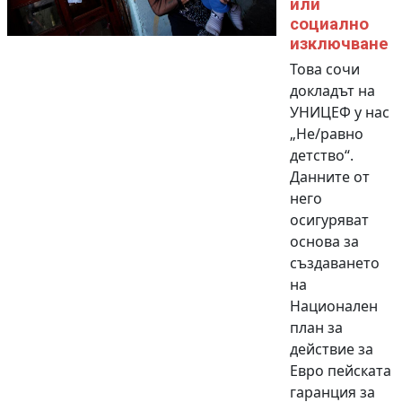
или
социално
изключване
Това сочи
докладът на
УНИЦЕФ у нас
„Не/равно
детство“.
Данните от
него
осигуряват
основа за
създаването
на
Национален
план за
действие за
Евро пейската
гаранция за