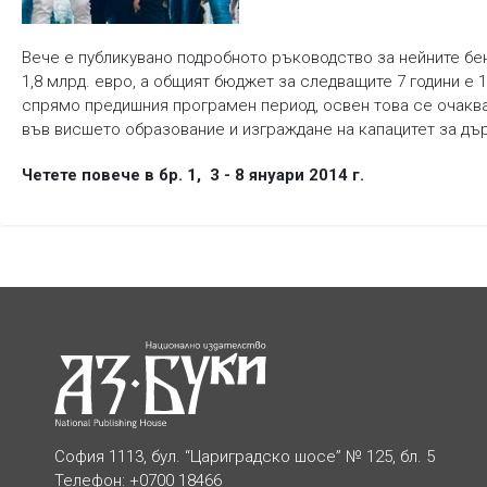
Вече е публикувано подробното ръководство за нейните бе
1,8 млрд. евро, а общият бюджет за следващите 7 години е 1
спрямо предишния програмен период, освен това се очаква
във висшето образование и изграждане на капацитет за дъ
Четете повече в бр. 1, 3 - 8 януари 2014 г.
София 1113, бул. “Цариградско шосе” № 125, бл. 5
Телефон: +0700 18466