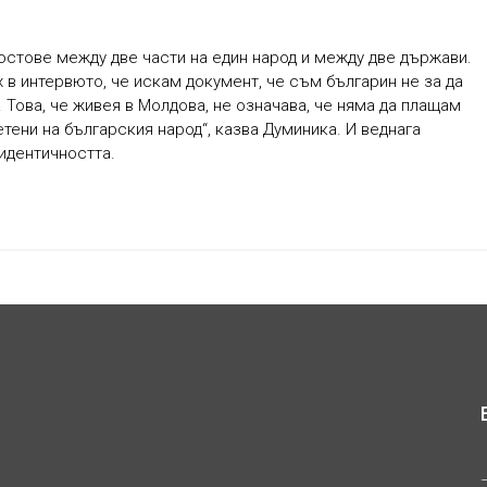
остове между две части на един народ и между две държави.
 в интервюто, че искам документ, че съм българин не за да
. Това, че живея в Молдова, не означава, че няма да плащам
тени на българския народ“, казва Думиника. И веднага
 идентичността.