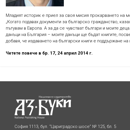
Младият историк е приел за своя мисия прокарването на м
„Когато подавах документи за българско гражданство, казах
пътувам в Европа. А за да се чувстват българи и моите деца
данъци на България – моите данъци ще бъдат книгите, посве
добавя, че издаването на български книги е поддържане на
Четете повече в бр. 17, 24 април 2014 г.
София 1113, бул. “Цариградско шосе” № 125, бл. 5