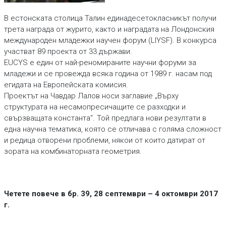
В естонската столица Талин единадесетокласникът получи
трета награда от журито, както и наградата на Лондонския
международен младежки научен форум (LIYSF). В конкурса
участват 89 проекта от 33 държави.
EUCYS е един от най-реномираните научни форуми за
младежи и се провежда всяка година от 1989 г. насам под
егидата на Европейската комисия.
Проектът на Чавдар Лалов носи заглавие „Върху
структурата на несамопресичащите се разходки и
свързващата константа“. Той предлага нови резултати в
една научна тематика, която се отличава с голяма сложност
и редица отворени проблеми, някои от които датират от
зората на комбинаторната геометрия.
Четете повече в бр. 39, 28 септември – 4 октомври 2017
г.