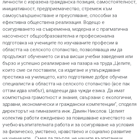
личности с изразена гражданска позиция, самостоятелност,
инициативност, предприемачество, стремеж към
самоусъвършенстване и преуспяване, способни за
ефективна обществена реализация. Водещо е
осигуряването на съвременна, модерна и с прагматична
насоченост общообразователна и професионална
подготовка на учениците по изучаваните професии в
областта на селското стопанство, позволяваща им да
продължат обучението си във висши учебни заведения или
бързо и успешно реализиране на пазара на труда.„Целите,
които сме си поставили, са издигане и утвърждаване
престижа на училището, като подготвяме добре обучени
специалисти в областта на селското стопанство (все пак
оттам идва хлябът), владеещи два чужди езика. Да имат
компютърна грамотност и знания, свързани с екологични,
здравни, икономически и граждански компетенции“, споделя
директорът на гимназията инж. Дамян Николов. Целият
колектив работи ежедневно за повишаване качеството на
учебно-възпитателната работа и за осигуряване на условия
за физическо, умствено, нравствено и социално развитие
на учениците. „Смея да твърдя, че нашите възпитаници