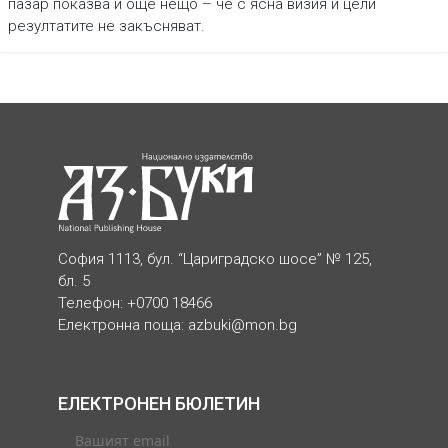
пазар показва и още нещо – че с ясна визия и цели
резултатите не закъсняват.
София 1113, бул. “Цариградско шосе” № 125,
бл. 5
Телефон: +0700 18466
Електронна поща:
azbuki@mon.bg
ЕЛЕКТРОНЕН БЮЛЕТИН