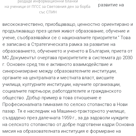
раздаде информационни бланки
развитие на
на ученици от ПГСС за Световния ден за борба 
със СПИН
висококачествено, приобщаващо, ценностно ориентирано и
продължаващо през целия живот образование, обучение и
учене, съобразявайки се с националните приоритети.“ Това
е записано в Стратегическата рамка за развитие на
образованието, обучението и ученето в България, приета от
МС.Документът очертава приоритетите в системата до 2030
г. Основен сред тях е активното взаимодействие и
синхронизиране между образователните институции,
органите на централната и местната власт, висшите
училища, културните институции, научните организации,
социалните партньори, работодателите и гражданското
общество. Добър пример в това отношение е
Професионалната гимназия по селско стопанство в Нови
пазар. Тя е наследник на Машинно-тракторното училище,
създадено през далечната 1959 г., за да задоволи нуждите
на селското стопанство от добре подготвени кадри.Основна
мисия на образователната институция е формиране на