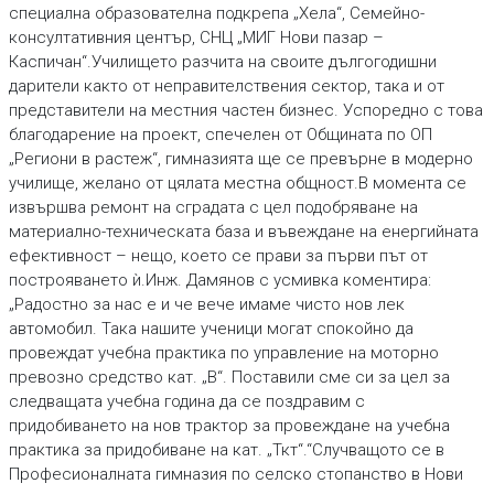
специална образователна подкрепа „Хела“, Семейно-
консултативния център, СНЦ „МИГ Нови пазар –
Каспичан“.Училището разчита на своите дългогодишни
дарители както от неправителствения сектор, така и от
представители на местния частен бизнес. Успоредно с това
благодарение на проект, спечелен от Общината по ОП
„Региони в растеж“, гимназията ще се превърне в модерно
училище, желано от цялата местна общност.В момента се
извършва ремонт на сградата с цел подобряване на
материално-техническата база и въвеждане на енергийната
ефективност – нещо, което се прави за първи път от
построяването ѝ.Инж. Дамянов с усмивка коментира:
„Радостно за нас е и че вече имаме чисто нов лек
автомобил. Така нашите ученици могат спокойно да
провеждат учебна практика по управление на моторно
превозно средство кат. „В“. Поставили сме си за цел за
следващата учебна година да се поздравим с
придобиването на нов трактор за провеждане на учебна
практика за придобиване на кат. „Ткт“.“Случващото се в
Професионалната гимназия по селско стопанство в Нови