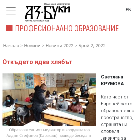
EN
ПРОФЕСИОНАЛНО ОБРАЗОВАНИЕ
Начало
>
Новини
>
Новини 2022
>
Брой 2, 2022
Откъдето идва хлябът
Светлана
КРУМОВА
Като част от
Европейското
образователно
пространство,
страната ни
 Образователният медиатор и координатор 
споделя
Алдин Стефанов (Каракаш) проведе беседа и 
„визията за