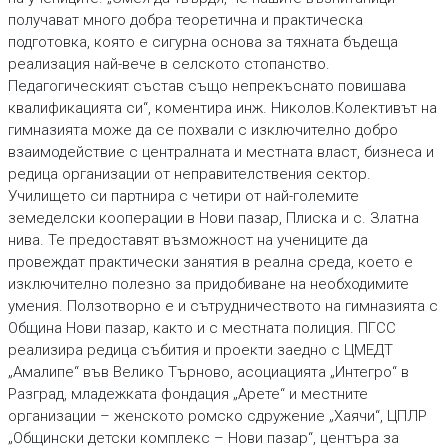
получават много добра теоретична и практическа
подготовка, която е сигурна основа за тяхната бъдеща
реализация най-вече в селското стопанство.
Педагогическият състав също непрекъснато повишава
квалификацията си“, коментира инж. Николов.Колективът на
гимназията може да се похвали с изключително добро
взаимодействие с централната и местната власт, бизнеса и
редица организации от неправителствения сектор.
Училището си партнира с четири от най-големите
земеделски кооперации в Нови пазар, Плиска и с. Златна
нива. Те предоставят възможност на учениците да
провеждат практически занятия в реална среда, което е
изключително полезно за придобиване на необходимите
умения. Ползотворно е и сътрудничеството на гимназията с
Община Нови пазар, както и с местната полиция. ПГСС
реализира редица събития и проекти заедно с ЦМЕДТ
„Амалипе“ във Велико Търново, асоциацията „Интегро“ в
Разград, младежката фондация „Арете“ и местните
организации – женското ромско сдружение „Хаячи“, ЦПЛР
„Общински детски комплекс – Нови пазар“, центъра за