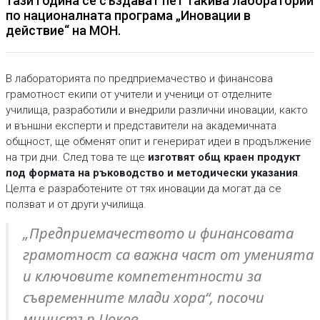
тази година се създават пет такива лаборатории
по националната програма „Иновации в
действие“ на МОН.
В лабораторията по предприемачество и финансова
грамотност екипи от учители и ученици от отделните
училища, разработили и внедрили различни иновации, както
и външни експерти и представители на академичната
общност, ще обменят опит и генерират идеи в продължение
на три дни. След това те ще
изготвят общ краен продукт
под формата на ръководство и методически указания
.
Целта е разработените от тях иновации да могат да се
ползват и от други училища.
„Предприемачеството и финансовата
грамотност са важна част от уменията
и ключовите компетентности за
съвременните млади хора“, посочи
министър Цоков.