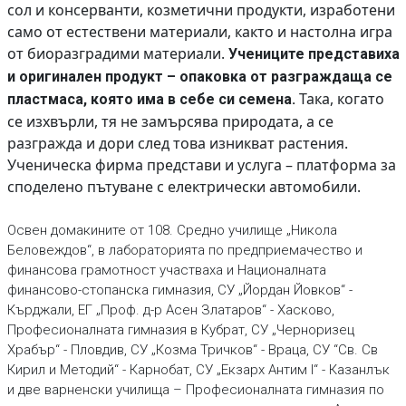
сол и консерванти, козметични продукти, изработени
само от естествени материали, както и настолна игра
от биоразградими материали.
Учениците представиха
и оригинален продукт – опаковка от разграждаща се
Така, когато
пластмаса, която има в себе си семена.
се изхвърли, тя не замърсява природата, а се
разгражда и дори след това изникват растения.
Ученическа фирма представи и услуга – платформа за
споделено пътуване с електрически автомобили.
Освен домакините от 108. Средно училище „Никола
Беловеждов“, в лабораторията по предприемачество и
финансова грамотност участваха и Националната
финансово-стопанска гимназия, СУ „Йордан Йовков“ -
Кърджали, ЕГ „Проф. д-р Асен Златаров“ - Хасково,
Професионалната гимназия в Кубрат, СУ „Черноризец
Храбър“ - Пловдив, СУ „Козма Тричков“ - Враца, СУ “Св. Св
Кирил и Методий“ - Карнобат, СУ „Екзарх Антим I“ - Казанлък
и две варненски училища – Професионалната гимназия по