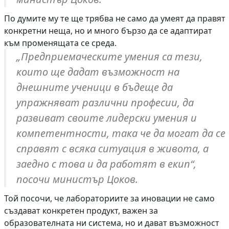
По думите му те ще трябва не само да умеят да правят
конкретни неща, но и много бързо да се адаптират
към променящата се среда.
„Предприемаческите умения са тези,
които ще дадат възможност на
днешните ученици в бъдеще да
упражняват различни професии, да
развиват своите лидерски умения и
компетентности, така че да могат да се
справят с всяка ситуация в живота, а
заедно с това и да работят в екип“,
посочи министър Цоков.
Той посочи, че лабораториите за иновации не само
създават конкретен продукт, важен за
образователната ни система, но и дават възможност