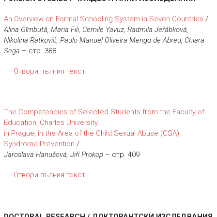
An Overview on Formal Schooling System in Seven Countries
/
Alina Gîmbută, Maria Fili, Cemile Yavuz, Radmila Jeřábková,
Nikolina Ratković,
Paulo Manuel Oliveira Mengo de Abreu, Chiara
Sega
– стр. 388
Отвори пълния текст
The Competencies of Selected Students from the Faculty of
Education, Charles University
in Prague, in the Area of the Child Sexual Abuse (CSA)
Syndrome Prevention
/
Jaroslava Hanušová, Jiří Prokop
– стр. 409
Отвори пълния текст
DOCTORAL RESEARCH / ДОКТОРАНТСКИ ИЗСЛЕДВАНИЯ