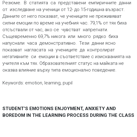
Резюме. В статията са представени емпиричните данни
от изследване на ученици от 12- до 15-годишна възраст.
Данните от него показват, че учениците не преживяват
силни емоции по време на учебния час. 79,1% от тях биха
отсъствали от час, ако се чувстват напрегнати.
Същевременно 69,7% никога или много рядко биха
напуснали часа демонстративно. Тези данни ясно
показват нагласата на учениците да контролират
негативните си емоции в съответствие с изискванията на
учителя към тях. Образователният статус на майката не
оказва влияние върху типа емоционално поведение.
Keywords: emotion, learning, pupil
STUDENT’S EMOTIONS ENJOYMENT, ANXIETY AND
BOREDOM IN THE LEARNING PROCESS DURING THE CLASS