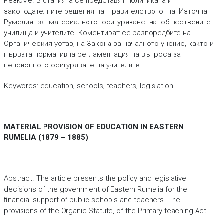
Резюме. В статията се представят политиката и
законодателните решения на правителството на Източна
Румелия за материалното осигуряване на обществените
училища и учителите. Коментират се разпоредбите на
Органическия устав, на Закона за началното учение, както и
първата нормативна регламентация на въпроса за
пенсионното осигуряване на учителите.
Keywords: education, schools, teachers, legislation
MATERIAL PROVISION OF EDUCATION IN EASTERN
RUMELIA (1879 – 1885)
Abstract. The article presents the policy and legislative
decisions of the government of Eastern Rumelia for the
ﬁnancial support of public schools and teachers. The
provisions of the Organic Statute, of the Primary teaching Act