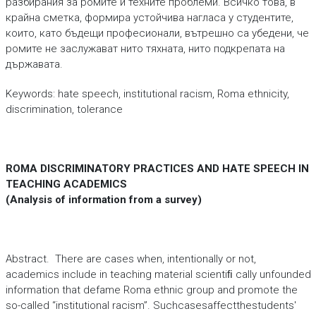
разбирания за ромите и техните проблеми. Всичко това, в
крайна сметка, формира устойчива нагласа у студентите,
които, като бъдещи професионали, вътрешно са убедени, че
ромите не заслужават нито тяхната, нито подкрепата на
държавата.
Keywords: hate speech, institutional racism, Roma ethnicity,
discrimination, tolerance
ROMA DISCRIMINATORY PRACTICES AND HATE SPEECH IN
TEACHING ACADEMICS
(Analysis of information from a survey)
Abstract. There are cases when, intentionally or not,
academics include in teaching material scientiﬁ cally unfounded
information that defame Roma ethnic group and promote the
so-called “institutional racism”. Suchcasesaffectthestudents'