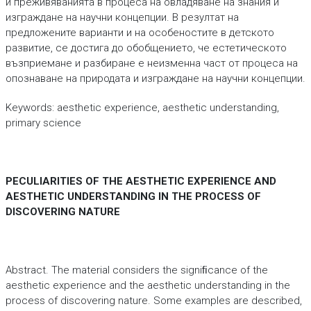
и преживяванията в процеса на овладяване на знания и
изграждане на научни концепции. В резултат на
предложените варианти и на особеностите в детското
развитие, се достига до обобщението, че естетическото
възприемане и разбиране е неизменна част от процеса на
опознаване на природата и изграждане на научни концепции.
Keywords: aesthetic experience, aesthetic understanding,
primary science
PECULIARITIES OF THE AESTHETIC EXPERIENCE AND
AESTHETIC UNDERSTANDING IN THE PROCESS OF
DISCOVERING NATURE
Abstract. The material considers the signiﬁcance of the
aesthetic experience and the aesthetic understanding in the
process of discovering nature. Some examples are described,