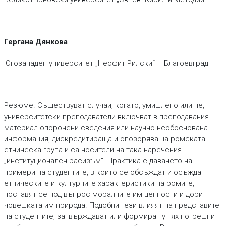
Гергана Дянкова
Югозападен университет „Неофит Рилски“ – Благоевград
Резюме. Съществуват случаи, когато, умишлено или не,
университетски преподаватели включват в преподавания
материал опорочени сведения или научно необоснована
информация, дискредитираща и опозоряваща ромската
етническа група и са носители на така наречения
„институционален расизъм“. Практика е даването на
примери на студентите, в които се обсъждат и осъждат
етническите и културните характеристики на ромите,
поставят се под въпрос моралните им ценности и дори
човешката им природа. Подобни тези влияят на представите
на студентите, затвърждават или формират у тях погрешни