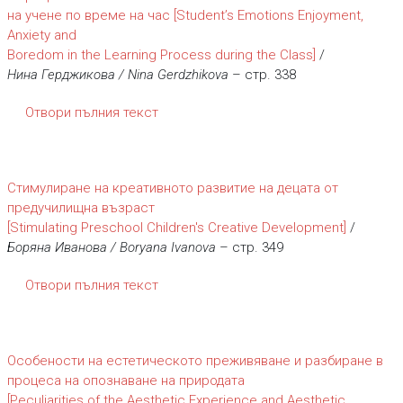
на учене по време на час [Student’s Emotions Enjoyment,
Anxiety and
Boredom in the Learning Process during the Class]
/
Нина Герджикова / Nina Gerdzhikova
– стр. 338
Отвори пълния текст
Стимулиране на креативното развитие на децата от
предучилищна възраст
[Stimulating Preschool Children's Creative Development]
/
Боряна Иванова / Boryana Ivanоva
– стр. 349
Отвори пълния текст
Особености на естетическото преживяване и разбиране в
процеса на опознаване на природата
[Peculiarities of the Aesthetic Experience and Aesthetic