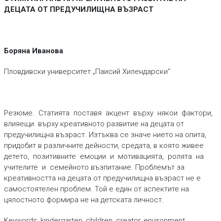
ДЕЦАТА ОТ ПРЕДУЧИЛИЩНА ВЪЗРАСТ
Боряна Иванова
Пловдивски университет „Паисий Хилендарски“
Резюме. Статията поставя акцент върху някои фактори,
влияещи върху креативното развитие на децата от
предучилищна възраст. Изтъква се значе нието на опита,
придобит в различните дейности, средата, в която живее
детето, позитивните емоции и мотивацията, ролята на
учителите и семейното възпитание. Проблемът за
креативността на децата от предучилищна възраст не е
самостоятелен проблем. Той е един от аспектите на
цялостното формира не на детската личност.
Keywords: kindergarten, children, creator, environment,