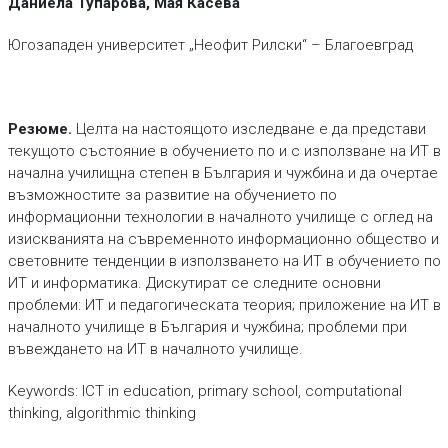
Даниела Тупарова, Мая Касева
Югозападен университет „Неофит Рилски“ – Благоевград
Резюме.
Целта на настоящото изследване е да представи
текущото състояние в обучението по и с използване на ИТ в
начална училищна степен в България и чужбина и да очертае
възможностите за развитие на обучението по
информационни технологии в началното училище с оглед на
изискванията на съвременното информационно общество и
световните тенденции в използването на ИТ в обучението по
ИТ и информатика. Дискутират се следните основни
проблеми: ИТ и педагогическата теория; приложение на ИТ в
началното училище в България и чужбина; проблеми при
въвеждането на ИТ в началното училище.
Keywords: ICT in education, primary school, computational
thinking, algorithmic thinking