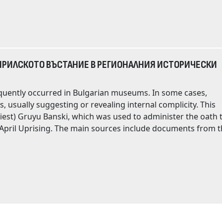
ПРИЛСКОТО ВЪСТАНИЕ В РЕГИОНАЛНИЯ ИСТОРИЧЕСКИ
 usually suggesting or revealing internal complicity. This
iest) Gruyu Banski, which was used to administer the oath 
clude documents from the
ges. The last
012. As a silver-
he museum director. Subsequently, at an