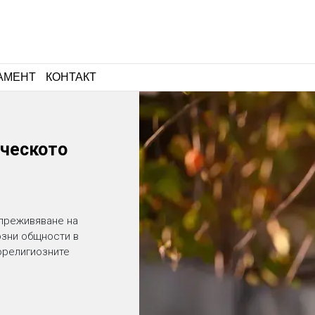
АМЕНТ
КОНТАКТ
ческото
 преживяване на
озни общности в
орелигиозните