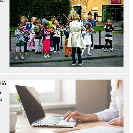
ИНА
а