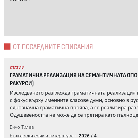
ОТ ПОСЛЕДНИТЕ СПИСАНИЯ
СТАТИИ
ГРАМАТИЧНА РЕАЛИЗАЦИЯ НА СЕМАНТИЧНАТА ОП
РАКУРСИ)
Изследването разглежда граматичната реализация
с фокус върху именните класове думи, основно в руския и българския език. Тази опозиция няма универсална и
еднозначна граматична проява, а се реализира различно в отделните езици и езикови системи.
Одушевеността не може да се третира като пълноценна морфологи
експликация е непоследователна, а се разглежда като лексикално-граматичен разред. Анализът обхваща
Енчо Тилев
взаимодействието на опозицията с категориите род и падеж, с класовете на прилагателните
Български език и литература -
2026 / 4
като се показва, че най-ясно тя се проявява в падежната система, особено във винителния падеж в руски.