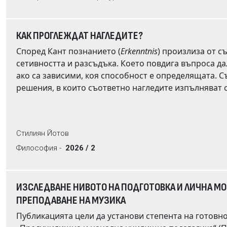
Специално внимание се отделя на българските бройни форми, които представляват уни
реализация на семантичния признак одушевеност. В заключение се утвърждава разбирането за
КАК ПРОГЛЕЖДАТ НАГЛЕДИТЕ?
Според Кант познанието (
Erkenntnis
) произлиза от с
сетивността и разсъдъка. Което повдига въпроса дали
ако са зависими, коя способност е определящата. Съвременните интерпретатори на Кант предлагат три типа
решения, в които съответно нагледите изпълняват самостоятелни познавателни функции, познанието е
резултат от сравнително свободно съчетаване на п
диктата на категориите. Настоящата статия предлага рекапитулация на тези три модела на „синтез“. На този
фон са разгледани два конкретни проблема, на кои
Стилиян Йотов
познанието при децата и животните, вторият – възприятието. Съвременни постижения в когнитивистиката
налагат критично преосмисляне на 
Философия -
2026 / 2
ИЗСЛЕДВАНЕ НИВОТО НА ПОДГОТОВКА И ЛИЧНА М
ПРЕПОДАВАНЕ НА МУЗИКА
Публикацията цели да установи степента на готовно