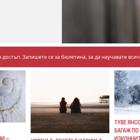
 достъп. Запишете се за бюлетина, за да научавате вси
ТУВЕ ЯНСО
БАГАЖ ПО 
И
ИЗКОННИТ
ЧИ –