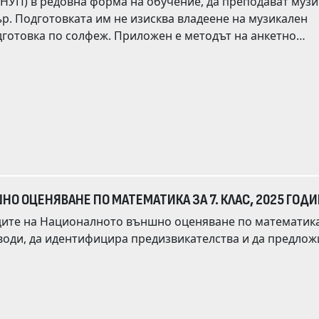
ат музика.
кален
иложен е методът на анкетно
ателното училище. Въпросите от анкетата
Крайният етап на изследването
иплината като една от най-интересните в обучението им до момента.
О ОЦЕНЯВАНЕ ПО МАТЕМАТИКА ЗА 7. КЛАС, 2025 ГОД
иците на Националното външно оценяване по математик