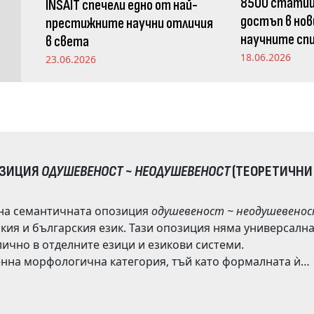
8500 статии
INSAIT спечели едно от най-
достъп в нов
престижните научни отличия
научните спи
в света
Издателство
18.06.2026
23.06.2026
ОЗИЦИЯ
ОДУШЕВЕНОСТ ~ НЕОДУШЕВЕНОСТ
(ТЕОРЕТИЧНИ
 на семантичната опозиция
одушевеност ~ неодушевено
чна категория, тъй като формалната ѝ
 и числителните,