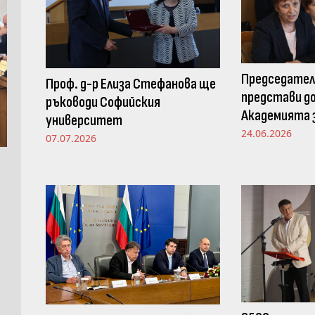
Председател
Проф. д-р Елиза Стефанова ще
представи до
ръководи Софийския
Академията з
университет
Просветната
24.06.2026
07.07.2026