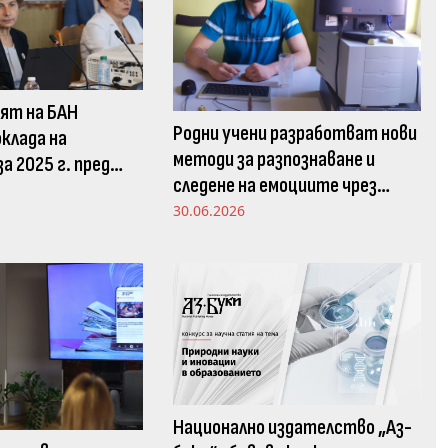
ят на БАН
Родни учени разработват нови
клада на
методи за разпознаване и
а 2025 г. пред
следене на емоциите чрез
 комисия в НС
движенията в погледа
30.06.2026
Национално издателство „Аз-