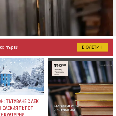
чко първи!
БЮЛЕТИН
Н: ПЪТУВАНЕ С ЛЕК
НЕЛЕКИЯ ПЪТ ОТ
Е КУЛТУРНИ