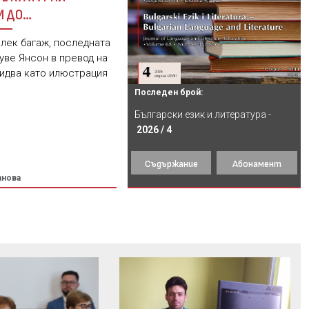
И ДО
РНИЯ КУЛТ
 лек багаж, последната
уве Янсон в превод на
 идва като илюстрация
Последен брой:
Български език и литература -
2026 / 4
Съдържание
Абонамент
анова