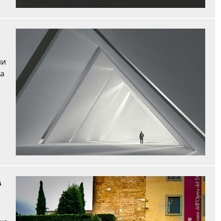
яга
А