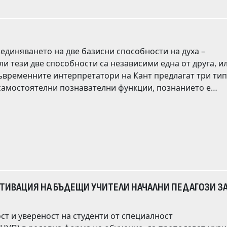
кална морфологична
одушевеността като универсална семантична константа с широко, но нееднородно граматично изразяване.
ъединяването на две базисни способности на духа –
 тези две способности са независими една от друга, или
онятия и нагледи или от свързването им в съждения под
то Кант не е обърнал достатъчно внимание. Първият зас
тези, застъпени от Кант.
ОТИВАЦИЯ НА БЪДЕЩИ УЧИТЕЛИ НАЧАЛНИ ПЕДАГОЗИ З
ст и увереност на студенти от специалност