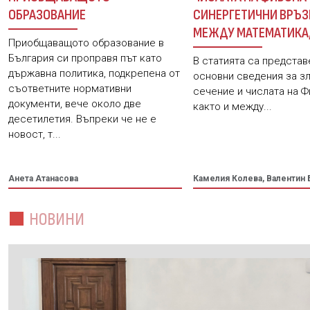
ОБРАЗОВАНИЕ
СИНЕРГЕТИЧНИ ВРЪЗ
МЕЖДУ МАТЕМАТИКА
Приобщаващото образование в
ИНФОРМАТИКА И МУ
България си проправя път като
В статията са представ
държавна политика, подкрепена от
основни сведения за з
съответните нормативни
сечение и числата на Ф
документи, вече около две
както и между...
десетилетия. Въпреки че не е
новост, т...
Анета Атанасова
Камелия Колева, Валентин 
НОВИНИ