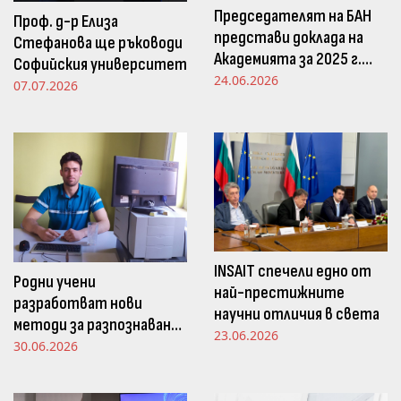
Председателят на БАН
Проф. д-р Елиза
представи доклада на
Стефанова ще ръководи
Академията за 2025 г.
Софийския университет
пред Просветната
24.06.2026
07.07.2026
комисия в НС
INSAIT спечели едно от
Родни учени
най-престижните
разработват нови
научни отличия в света
методи за разпознаване
23.06.2026
и следене на емоциите
30.06.2026
чрез движенията в
погледа