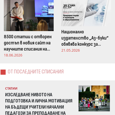
Национално
8500 статии с отворен
издателство „Аз-буки“
достъп в новия сайт на
обявява конкурс за
научните списания на
научна статия на тема
21.05.2026
Издателство „Аз-буки“
18.06.2026
„Природни науки и
иновации в
образованието“
ОТ ПОСЛЕДНИТЕ СПИСАНИЯ
СТАТИИ
ИЗСЛЕДВАНЕ НИВОТО НА
ПОДГОТОВКА И ЛИЧНА МОТИВАЦИЯ
НА БЪДЕЩИ УЧИТЕЛИ НАЧАЛНИ
ПЕДАГОЗИ ЗА ПРЕПОДАВАНЕ НА