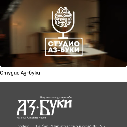
Студио Аз-буки
София 1113, бул. “Цариградско шосе” № 125,