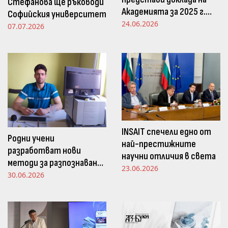
Стефанова ще ръководи
Академията за 2025 г.
Софийския университет
пред Просветната
24.06.2026
07.07.2026
комисия в НС
INSAIT спечели едно от
Родни учени
най-престижните
разработват нови
научни отличия в света
методи за разпознаване
23.06.2026
и следене на емоциите
30.06.2026
чрез движенията в
погледа