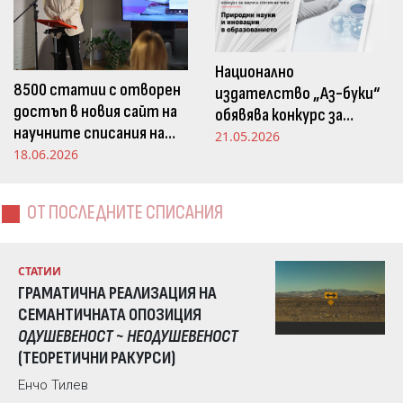
Национално
8500 статии с отворен
издателство „Аз-буки“
достъп в новия сайт на
обявява конкурс за
научните списания на
научна статия на тема
21.05.2026
Издателство „Аз-буки“
18.06.2026
„Природни науки и
иновации в
образованието“
ОТ ПОСЛЕДНИТЕ СПИСАНИЯ
СТАТИИ
ГРАМАТИЧНА РЕАЛИЗАЦИЯ НА
СЕМАНТИЧНАТА ОПОЗИЦИЯ
ОДУШЕВЕНОСТ ~ НЕОДУШЕВЕНОСТ
(ТЕОРЕТИЧНИ РАКУРСИ)
Енчо Тилев