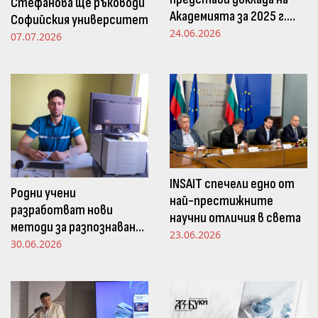
Стефанова ще ръководи
Академията за 2025 г.
Софийския университет
пред Просветната
24.06.2026
07.07.2026
комисия в НС
INSAIT спечели едно от
Родни учени
най-престижните
разработват нови
научни отличия в света
методи за разпознаване
23.06.2026
и следене на емоциите
30.06.2026
чрез движенията в
погледа