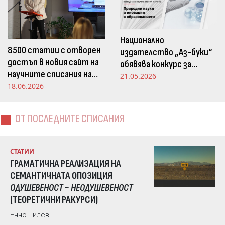
Национално
8500 статии с отворен
издателство „Аз-буки“
достъп в новия сайт на
обявява конкурс за
научните списания на
научна статия на тема
21.05.2026
Издателство „Аз-буки“
18.06.2026
„Природни науки и
иновации в
образованието“
ОТ ПОСЛЕДНИТЕ СПИСАНИЯ
СТАТИИ
ГРАМАТИЧНА РЕАЛИЗАЦИЯ НА
СЕМАНТИЧНАТА ОПОЗИЦИЯ
ОДУШЕВЕНОСТ ~ НЕОДУШЕВЕНОСТ
(ТЕОРЕТИЧНИ РАКУРСИ)
Енчо Тилев