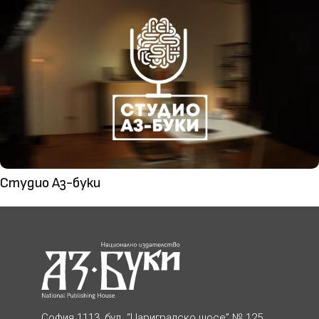
Студио Аз-буки
София 1113, бул. “Цариградско шосе” № 125,