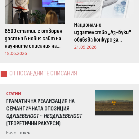
Национално
8500 статии с отворен
издателство „Аз-буки“
достъп в новия сайт на
обявява конкурс за
научните списания на
научна статия на тема
21.05.2026
Издателство „Аз-буки“
18.06.2026
„Природни науки и
иновации в
образованието“
ОТ ПОСЛЕДНИТЕ СПИСАНИЯ
СТАТИИ
ГРАМАТИЧНА РЕАЛИЗАЦИЯ НА
СЕМАНТИЧНАТА ОПОЗИЦИЯ
ОДУШЕВЕНОСТ ~ НЕОДУШЕВЕНОСТ
(ТЕОРЕТИЧНИ РАКУРСИ)
Енчо Тилев