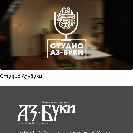
Студио Аз-буки
София 1113, бул. “Цариградско шосе” № 125,