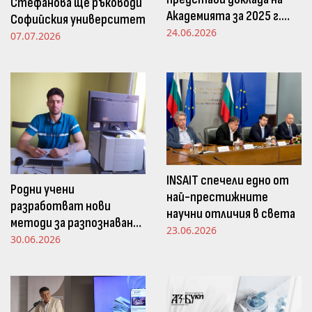
Стефанова ще ръководи
Академията за 2025 г.
Софийския университет
пред Просветната
24.06.2026
07.07.2026
комисия в НС
INSAIT спечели едно от
Родни учени
най-престижните
разработват нови
научни отличия в света
методи за разпознаване
23.06.2026
и следене на емоциите
30.06.2026
чрез движенията в
погледа